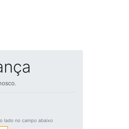
ança
nosco.
ao lado no campo abaixo