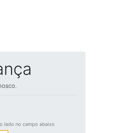
ança
nosco.
ao lado no campo abaixo