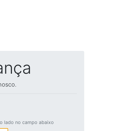
ança
nosco.
ao lado no campo abaixo