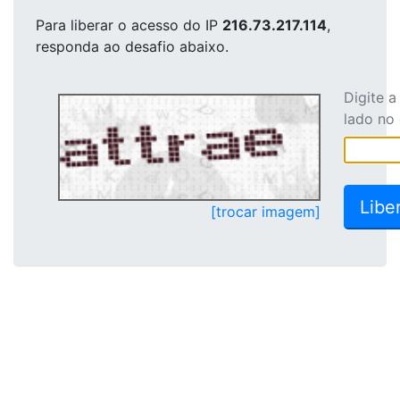
Para liberar o acesso
do IP
216.73.217.114
,
responda ao desafio abaixo.
Digite 
lado no
[trocar imagem]