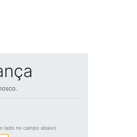
ança
nosco.
ao lado no campo abaixo