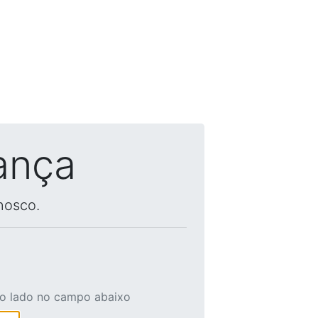
ança
nosco.
ao lado no campo abaixo